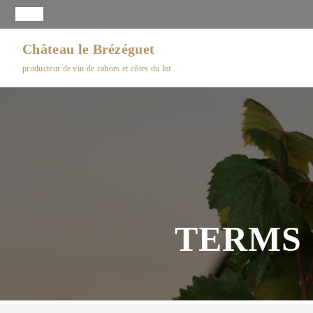
Château le Brézéguet
producteur de vin de cahors et côtes du lot
TERMS 