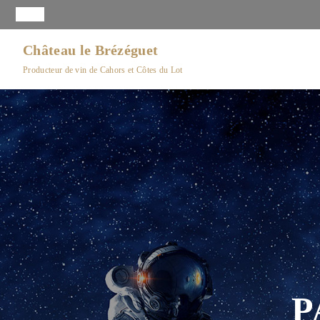
Château le Brézéguet
Producteur de vin de Cahors et Côtes du Lot
P